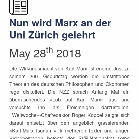
Nun wird Marx an der
Uni Zürich gelehrt
th
May 28
2018
Die Wirkungsmacht von Karl Marx ist enorm. Just zu
seinem 200. Geburtstag werden die umstrittenen
Theorien des deutschen Philosophen und Ökonomen
rege diskutiert. Die NZZ sprach Anfang Mai ein
überraschendes «Lob auf Karl Marx» aus und
versuchte ihn als Freisinnigen darzustellen.
«Weltwoche»-Chefredaktor Roger Köppel zeigte sich
darauf entsetzt über den angeblich grassierenden
«Karl-Marx-Tsunami». In mehreren Texten und langen
Videobeiträgen betonte der SVP-Nationalrat seine